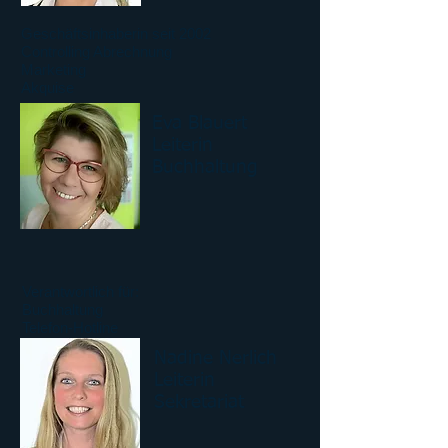
Geschäftsinhaberin seit 2002
Controlling Abrechnung
Marketing
Akquise
Eva Blauert
Leiterin
Buchhaltung
Verantwortlich für:
Buchhaltung
Telefon-Hotline
Nadine Nerlich
Leiterin
Sekretariat