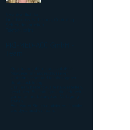
Verantwortlich für:
Liquidationsverarbeitung, Controlling
Sekretariatsarbeiten
Telefon-Hotline
PRI-MED-ACC GmbH -
Team
Zum Team gehören ausschließlich
Mitabeiter mit abgeschlossener
kaufmännischer und fachbezogener
Berufsausbildung.
Das Team besteht aus festangestellten,
geschulten Beschäftigten, die jederzeit
gerne für Ihre Belange zur Verfügung
stehen.
Es erwartet Sie ein motiviertes, flexibles
und dynamisches Team.